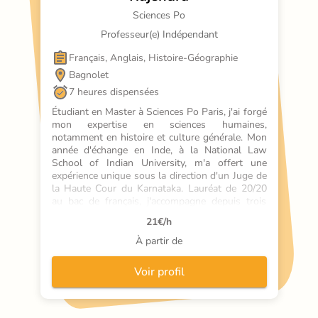
Sciences Po
Professeur(e) Indépendant
Français, Anglais, Histoire-Géographie
Bagnolet
7 heures dispensées
Étudiant en Master à Sciences Po Paris, j'ai forgé 
mon expertise en sciences humaines, 
notamment en histoire et culture générale. Mon 
année d'échange en Inde, à la National Law 
School of Indian University, m'a offert une 
expérience unique sous la direction d'un Juge de 
la Haute Cour du Karnataka. Lauréat de 20/20 
au bac de français, j'accompagne depuis trois 
ans des lycéens vers la réussite au concours de 
21
€/h
Sciences Po Paris. Mes cours, en français ou en 
anglais, sont un tremplin vers l'excellence, 
À partir de
combinant rigueur méthodologique et 
préparation aux oraux. Comme un capitaine de 
Voir profil
navire, je guide chaque élève à travers les eaux 
parfois tumultueuses de