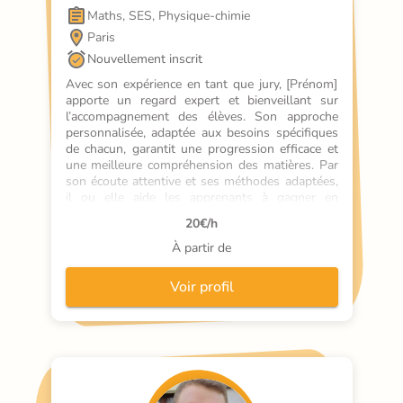
Maths, SES, Physique-chimie
Paris
Nouvellement inscrit
Avec son expérience en tant que jury, [Prénom] 
apporte un regard expert et bienveillant sur 
l’accompagnement des élèves. Son approche 
personnalisée, adaptée aux besoins spécifiques 
de chacun, garantit une progression efficace et 
une meilleure compréhension des matières. Par 
son écoute attentive et ses méthodes adaptées, 
il ou elle aide les apprenants à gagner en 
confiance et à atteindre leurs objectifs. Les 
20
€/h
parents apprécient son professionnalisme et son 
engagement pour des résultats durables.
À partir de
Voir profil