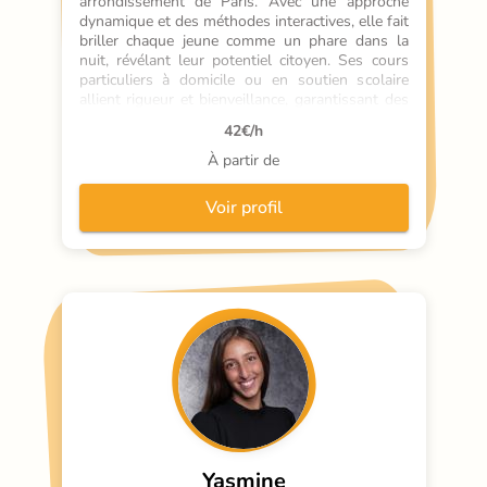
arrondissement de Paris. Avec une approche 
dynamique et des méthodes interactives, elle fait 
briller chaque jeune comme un phare dans la 
nuit, révélant leur potentiel citoyen. Ses cours 
particuliers à domicile ou en soutien scolaire 
allient rigueur et bienveillance, garantissant des 
progrès mesurables. Spécialiste des 
42
€/h
programmes du collège au lycée, elle intègre des 
mises en situation réelles pour ancrer les 
À partir de
apprentissages. Son secret ? Une écoute active 
et des outils adaptés qui rendent l'éducation 
Voir profil
civique
Yasmine