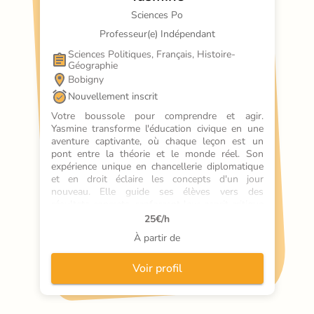
Sciences Po
Professeur(e) Indépendant
Sciences Politiques, Français, Histoire-
Géographie
Bobigny
Nouvellement inscrit
Votre boussole pour comprendre et agir. 
Yasmine transforme l'éducation civique en une 
aventure captivante, où chaque leçon est un 
pont entre la théorie et le monde réel. Son 
expérience unique en chancellerie diplomatique 
et en droit éclaire les concepts d'un jour 
nouveau. Elle guide ses élèves vers des 
résultats concrets, renforçant leur esprit critique 
et leur aisance à l'oral. Préparez-vous à exceller 
25
€/h
avec des cours particuliers d'éducation civique à 
À partir de
Paris 10e. L'engagement citoyen commence ici.
Voir profil