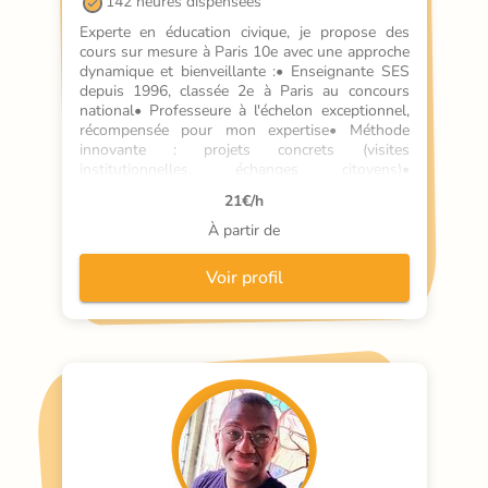
142 heures dispensées
Experte en éducation civique, je propose des 
cours sur mesure à Paris 10e avec une approche 
dynamique et bienveillante :• Enseignante SES 
depuis 1996, classée 2e à Paris au concours 
national• Professeure à l'échelon exceptionnel, 
récompensée pour mon expertise• Méthode 
innovante : projets concrets (visites 
institutionnelles, échanges citoyens)• 
Accompagnement individualisé basé sur la 
21
€/h
compréhension des besoins de chaque élève• 
Objectif : rendre l'éducation civique viv
À partir de
Voir profil