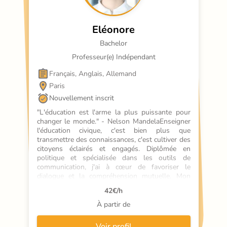
Eléonore
Bachelor
Professeur(e) Indépendant
Français, Anglais, Allemand
Paris
Nouvellement inscrit
"L'éducation est l'arme la plus puissante pour 
changer le monde." - Nelson MandelaEnseigner 
l'éducation civique, c'est bien plus que 
transmettre des connaissances, c'est cultiver des 
citoyens éclairés et engagés. Diplômée en 
politique et spécialisée dans les outils de 
communication, j'ai à cœur de favoriser le 
dialogue et la compréhension mutuelle. Mon 
parcours, marqué par l'accompagnement de 
42
€/h
jeunes réfugiés et de personnes en situation de 
handicap, m'a appris l'importance de l'adaptation 
À partir de
et de la bienveillance.En tant que professeur à 
domicile à Paris 10e, je propose des cours 
Voir profil