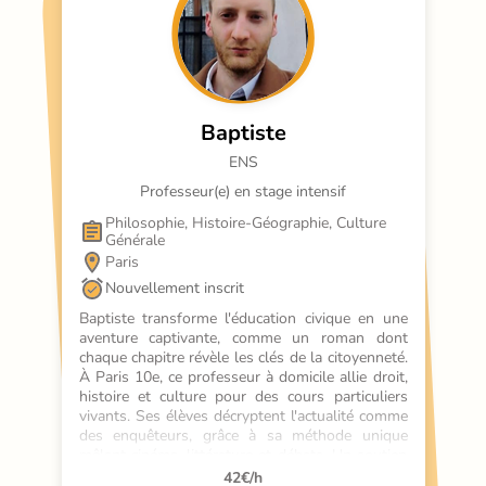
Baptiste
ENS
Professeur(e) en stage intensif
Philosophie, Histoire-Géographie, Culture 
Générale
Paris
Nouvellement inscrit
Baptiste transforme l'éducation civique en une 
aventure captivante, comme un roman dont 
chaque chapitre révèle les clés de la citoyenneté. 
À Paris 10e, ce professeur à domicile allie droit, 
histoire et culture pour des cours particuliers 
vivants. Ses élèves décryptent l'actualité comme 
des enquêteurs, grâce à sa méthode unique 
mêlant cinéma, littérature et débats. Un soutien 
scolaire qui dépasse les manuels !
42
€/h