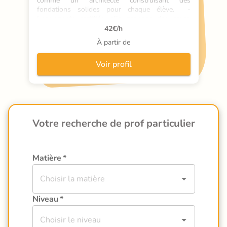
comme un architecte construisant des 
fondations solides pour chaque élève.  - 
Enseignante certifiée, elle propose des cours 
particuliers à Mauges-sur-Loire avec un suivi 
42
€/h
régulier et adaptatif.  - Son atout unique : une 
À partir de
double compét
Voir profil
Votre recherche de prof particulier
Matière
*
Niveau
*