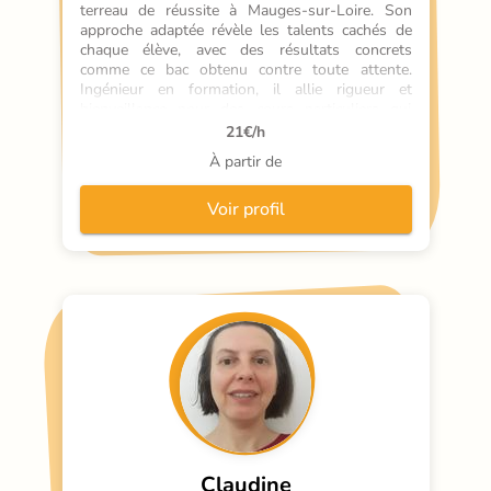
terreau de réussite à Mauges-sur-Loire. Son 
approche adaptée révèle les talents cachés de 
chaque élève, avec des résultats concrets 
comme ce bac obtenu contre toute attente. 
Ingénieur en formation, il allie rigueur et 
bienveillance pour des cours particuliers qui 
débloquent les blocages. Soutien scolaire qui 
21
€/h
fait germer la confiance.
À partir de
Voir profil
Claudine