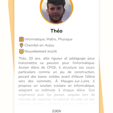
Théo
Informatique, Maths, Physique
Chemillé-en-Anjou
Nouvellement inscrit
Théo, 20 ans, allie rigueur et pédagogie pour 
transmettre sa passion pour l'informatique. 
Ancien élève de CPGE, il structure ses cours 
particuliers comme un jeu de construction, 
posant des bases solides avant d'élever l'élève 
vers des sommets. À Mauges-sur-Loire, il 
propose un soutien scolaire en informatique, 
adaptant sa méthode à chaque élève. Son 
expérience avec les jeunes, acquise lors de 
colonies de vacances, lui permet de créer un lien 
unique, rendant chaque séance ludique et 
efficace. Avec Théo, l'informatique devient un 
21
€/h
terrain de jeu où chacun progresse à son rythme.