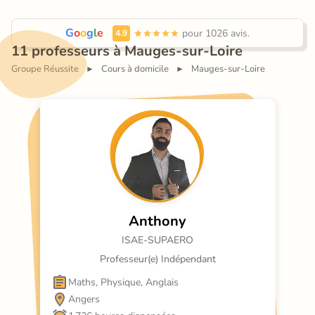
G
o
o
g
l
e
 pour 1026 avis.
4.9
11 professeurs à Mauges-sur-Loire
Groupe Réussite
Cours à domicile
Mauges-sur-Loire
►
►
Anthony
ISAE-SUPAERO
Professeur(e) Indépendant
Maths, Physique, Anglais
Angers