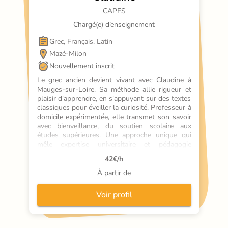
CAPES
Chargé(e) d’enseignement
Grec, Français, Latin
Mazé-Milon
Nouvellement inscrit
Le grec ancien devient vivant avec Claudine à 
Mauges-sur-Loire. Sa méthode allie rigueur et 
plaisir d'apprendre, en s'appuyant sur des textes 
classiques pour éveiller la curiosité. Professeur à 
domicile expérimentée, elle transmet son savoir 
avec bienveillance, du soutien scolaire aux 
études supérieures. Une approche unique qui 
mêle expertise universitaire et pédagogie 
adaptée à chaque niveau. Cours particuliers de 
42
€/h
grec où la culture antique prend vie.
À partir de
Voir profil