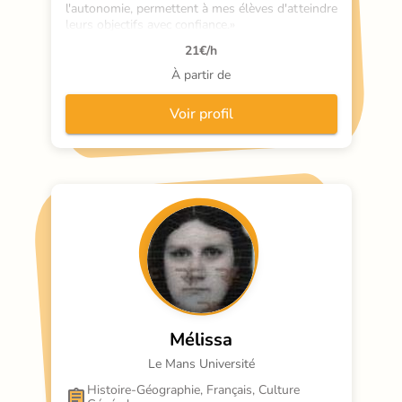
l'autonomie, permettent à mes élèves d'atteindre 
leurs objectifs avec confiance.»
21
€/h
À partir de
Voir profil
Mélissa
Le Mans Université
Histoire-Géographie, Français, Culture 