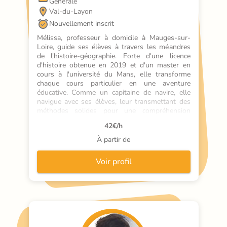
Générale
Val-du-Layon
Nouvellement inscrit
Mélissa, professeur à domicile à Mauges-sur-
Loire, guide ses élèves à travers les méandres 
de l'histoire-géographie. Forte d'une licence 
d'histoire obtenue en 2019 et d'un master en 
cours à l'université du Mans, elle transforme 
chaque cours particulier en une aventure 
éducative. Comme un capitaine de navire, elle 
navigue avec ses élèves, leur transmettant des 
méthodes solides pour une compréhension 
durable. Mélissa met l'accent sur le soutien 
42
€/h
scolaire, aidant ses élèves à progresser et à 
prendre confiance en eux. Elle utilise des outils 
À partir de
interactifs et des activités ludiques, rendant 
chaque leçon unique et engageante. Mélissa se 
Voir profil
distingue par son approche bienveillante