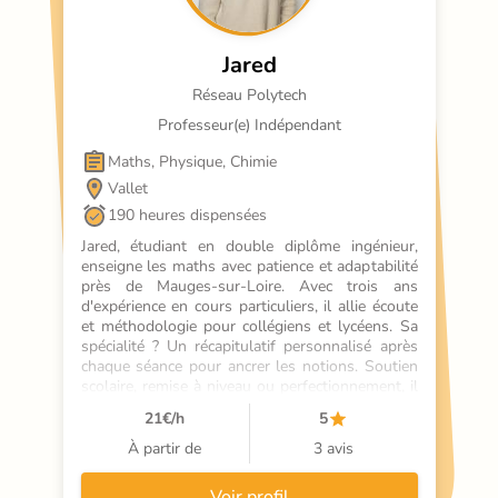
Jared
Réseau Polytech
Professeur(e) Indépendant
Maths, Physique, Chimie
Vallet
190 heures dispensées
Jared, étudiant en double diplôme ingénieur, 
enseigne les maths avec patience et adaptabilité 
près de Mauges-sur-Loire. Avec trois ans 
d'expérience en cours particuliers, il allie écoute 
et méthodologie pour collégiens et lycéens. Sa 
spécialité ? Un récapitulatif personnalisé après 
chaque séance pour ancrer les notions. Soutien 
scolaire, remise à niveau ou perfectionnement, il 
mise sur des exercices concrets et des astuces 
21
€/h
5
pour gagner en autonomie. Cours en visio avec 
tableau interactif pour un suivi optimal.
À partir de
3 avis
Voir profil