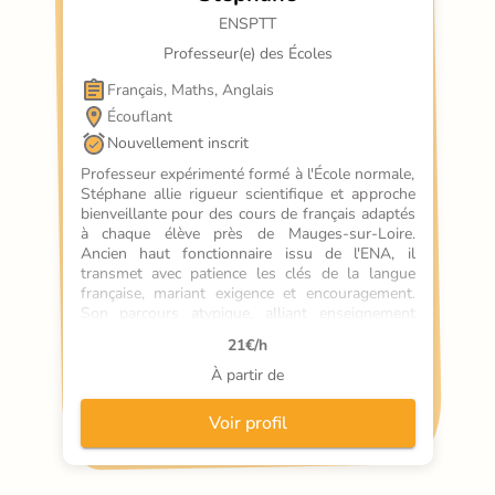
ENSPTT
Professeur(e) des Écoles
Français, Maths, Anglais
Écouflant
Nouvellement inscrit
Professeur expérimenté formé à l'École normale, 
Stéphane allie rigueur scientifique et approche 
bienveillante pour des cours de français adaptés 
à chaque élève près de Mauges-sur-Loire. 
Ancien haut fonctionnaire issu de l'ENA, il 
transmet avec patience les clés de la langue 
française, mariant exigence et encouragement. 
Son parcours atypique, alliant enseignement 
initial et expertise en communications, nourrit 
21
€/h
une pédagogie vivante qui donne le goût 
d'apprendre. Soutien scolaire ou 
À partir de
perfectionnement, il accompagne vers la réussite 
avec écoute et expertise.
Voir profil