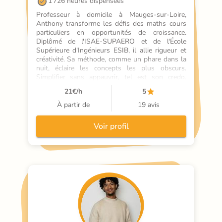
1 726 heures dispensées
Professeur à domicile à Mauges-sur-Loire, 
Anthony transforme les défis des maths cours 
particuliers en opportunités de croissance. 
Diplômé de l'ISAE-SUPAERO et de l'École 
Supérieure d'Ingénieurs ESIB, il allie rigueur et 
créativité. Sa méthode, comme un phare dans la 
nuit, éclaire les concepts les plus obscurs. 
Simplifier sans appauvrir, tel est son credo. 
Chaque élève est unique, chaque parcours est 
21
€/h
5
une aventure. Il s'adapte, encourage, et fixe des 
objectifs clairs. Son soutien scolaire est un pont 
À partir de
19 avis
vers l'excellence, où chaque erreur est une pierre 
à l'édifice de la réussite. Disponible 7
Voir profil