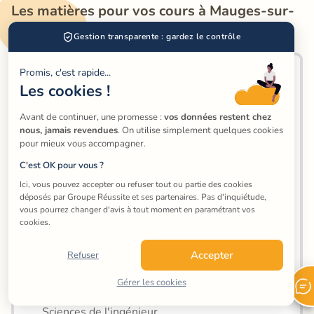
Les matières pour vos cours à Mauges-sur-
Loire
Gestion transparente : gardez le contrôle
Promis, c'est rapide...
Maths
Les cookies !
Physique-chimie
Avant de continuer, une promesse : 
vos données restent chez 
Français
nous, jamais revendues
. On utilise simplement quelques cookies 
pour mieux vous accompagner.
Anglais
C'est OK pour vous ?
SES
Ici, vous pouvez accepter ou refuser tout ou partie des cookies 
déposés par Groupe Réussite et ses partenaires. Pas d'inquiétude, 
SVT
vous pourrez changer d'avis à tout moment en paramétrant vos 
cookies.
Histoire-Géographie
Accepter
Refuser
Physique
Gérer les cookies
Chimie
Sciences de l'ingénieur