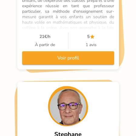
brillant, de l'expertise des classes prépa et d'une 
expérience réussie en tant que professeur 
particulier, sa méthode d'enseignement sur-
mesure garantit à vos enfants un soutien de 
haute volée en mathématiques et physique, du 
collège à la prépa. Avec son approche à la fois 
rigoureuse et bienveillante, il saura transmettre 
21
€/h
5
sa passion des sciences et les mener vers 
l'excellence.
À partir de
1 avis
Voir profil
Stephane