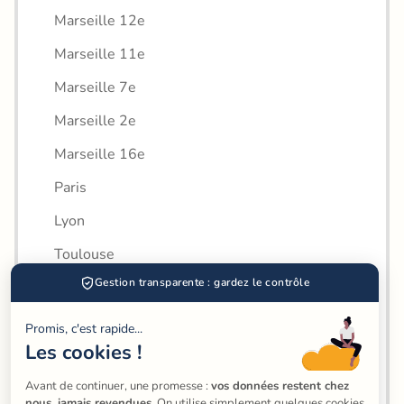
Marseille 12e
Marseille 11e
Marseille 7e
Marseille 2e
Marseille 16e
Paris
Lyon
Toulouse
Gestion transparente : gardez le contrôle
Nice
Nantes
Promis, c'est rapide...
Les cookies !
Montpellier
Strasbourg
Avant de continuer, une promesse : 
vos données restent chez 
nous, jamais revendues
. On utilise simplement quelques cookies 