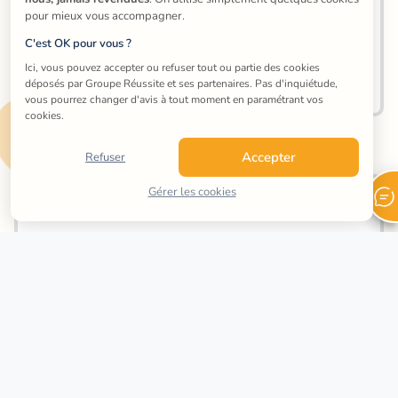
Bordeaux
pour mieux vous accompagner.
C'est OK pour vous ?
Paris 15e
Ici, vous pouvez accepter ou refuser tout ou partie des cookies 
Cours en ligne
déposés par Groupe Réussite et ses partenaires. Pas d'inquiétude, 
vous pourrez changer d'avis à tout moment en paramétrant vos 
Les niveaux disponibles pour vos cours de 
cookies.
comptabilité
Accepter
Refuser
Gérer les cookies
Primaire
Collège
Lycée
Prépa Concours Lycée
Prépa scientifique
Prépa HEC