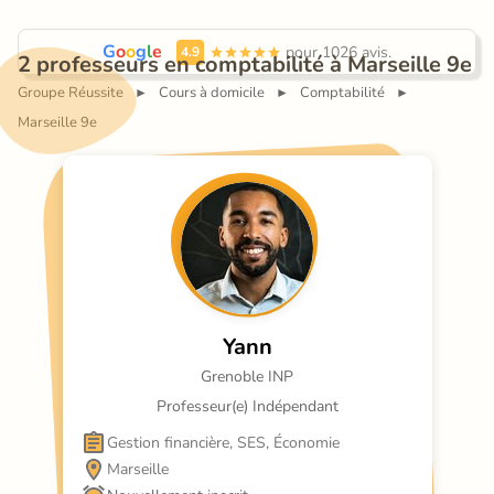
G
o
o
g
l
e
 pour 1026 avis.
4.9
2 professeurs en comptabilité à Marseille 9e
Groupe Réussite
Cours à domicile
Comptabilité
►
►
►
Marseille 9e
Yann
Grenoble INP
Professeur(e) Indépendant
Gestion financière, SES, Économie
Marseille