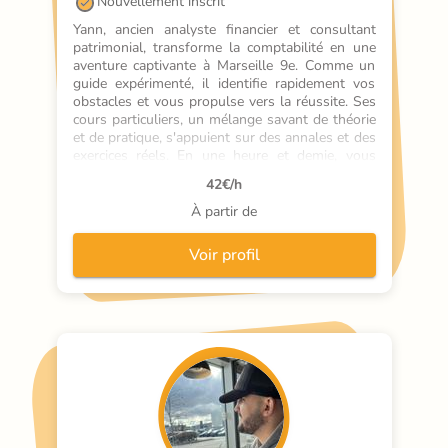
Nouvellement inscrit
Yann, ancien analyste financier et consultant 
patrimonial, transforme la comptabilité en une 
aventure captivante à Marseille 9e. Comme un 
guide expérimenté, il identifie rapidement vos 
obstacles et vous propulse vers la réussite. Ses 
cours particuliers, un mélange savant de théorie 
et de pratique, s'appuient sur des annales et des 
exercices réels. En une heure et demie, vous 
maîtrisez les concepts clés et les appliquez 
42
€/h
immédiatement. Yann, c'est la clé pour 
déverrouiller votre potentiel en comptabilité, à 
À partir de
domicile ou en ligne.
Voir profil