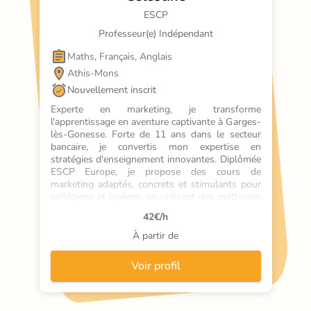
ESCP
Professeur(e) Indépendant
Maths, Français, Anglais
Athis-Mons
Nouvellement inscrit
Experte en marketing, je transforme 
l'apprentissage en aventure captivante à Garges-
lès-Gonesse. Forte de 11 ans dans le secteur 
bancaire, je convertis mon expertise en 
stratégies d'enseignement innovantes. Diplômée 
ESCP Europe, je propose des cours de 
marketing adaptés, concrets et stimulants pour 
collégiens et lycéens, en utilisant des méthodes 
interactives basées sur des cas réels 
42
€/h
d'entreprises. Mon objectif : révéler le potentiel 
de chaque élève à travers des approches 
À partir de
dynamiques et sur-mesure.
Voir profil