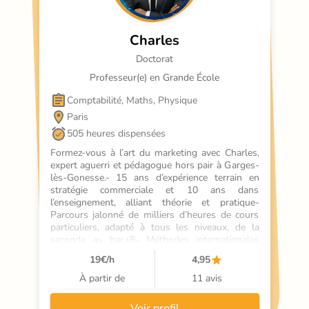
Charles
Doctorat
Professeur(e) en Grande École
Comptabilité, Maths, Physique
Paris
505 heures dispensées
Formez-vous à l’art du marketing avec Charles, 
expert aguerri et pédagogue hors pair à Garges-
lès-Gonesse.- 15 ans d’expérience terrain en 
stratégie commerciale et 10 ans dans 
l’enseignement, alliant théorie et pratique- 
Parcours jalonné de milliers d’heures de cours 
particuliers, adapté à tous les niveaux, de la 
seconde au bac+8- Méthodes internationales 
inspirées des meilleures écoles, boostées par 
19
€/h
4,95
des outils issus des neurosciences- Coach 
disponible 7 jours sur 7, transformant chaque 
À partir de
11 avis
séance en levier de progression concrète- 
Approche humaine et conviviale, où 
Voir profil