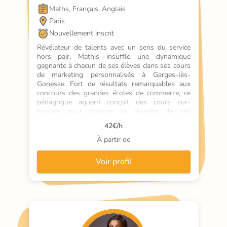
Maths, Français, Anglais
Paris
Nouvellement inscrit
Révélateur de talents avec un sens du service 
hors pair, Mathis insuffle une dynamique 
gagnante à chacun de ses élèves dans ses cours 
de marketing personnalisés à Garges-lès-
Gonesse. Fort de résultats remarquables aux 
concours des grandes écoles de commerce, ce 
pédagogue aguerri conçoit des cours sur-
mesure pour booster la réussite de ses 
apprenants. Son expertise, alliée à une approche 
42
€/h
engageante, permet à ses élèves de repousser 
leurs limites et de s'épanouir.
À partir de
Voir profil