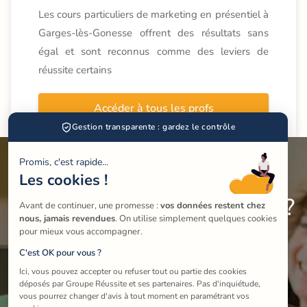
Les cours particuliers de marketing en présentiel à
Garges-lès-Gonesse offrent des résultats sans
égal et sont reconnus comme des leviers de
réussite certains
Accéder à tous les profs
Gestion transparente : gardez le contrôle
Promis, c'est rapide...
Les cookies !
Besoin d'aide pour choisir ?
Avant de continuer, une promesse : 
vos données restent chez 
nous, jamais revendues
. On utilise simplement quelques cookies 
Parlons-en par téléphone.
pour mieux vous accompagner.
C'est OK pour vous ?
Ici, vous pouvez accepter ou refuser tout ou partie des cookies 
Nous aurons plaisir à vous accompagner dans 
déposés par Groupe Réussite et ses partenaires. Pas d'inquiétude, 
vous pourrez changer d'avis à tout moment en paramétrant vos 
votre choix, pour vous-même ou vos enfants.