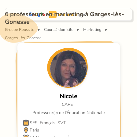
6 professeurs en marketing à Garges-lès-
G
o
o
g
l
e
 pour 1026 avis.
4.9
Gonesse
Groupe Réussite
Cours à domicile
Marketing
►
►
►
Garges-lès-Gonesse
Nicole
CAPET
Professeur(e) de l’Éducation Nationale
SES, Français, SVT
Paris