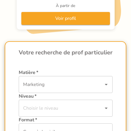
orale. Elle a animé de nombreuses formations 
À partir de
en centres et en ligne. Son approche repose sur 
l’écoute, la motivation et l’adaptation aux 
Voir profil
besoins spécifiques de chaque apprenant. Elle 
aime transmettre avec clarté
Votre recherche de prof particulier
Matière
*
Niveau
*
Format
*