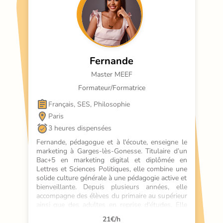
Fernande
Master MEEF
Formateur/Formatrice
Français, SES, Philosophie
Paris
3 heures dispensées
Fernande, pédagogue et à l'écoute, enseigne le 
marketing à Garges-lès-Gonesse. Titulaire d’un 
Bac+5 en marketing digital et diplômée en 
Lettres et Sciences Politiques, elle combine une 
solide culture générale à une pédagogie active et 
bienveillante. Depuis plusieurs années, elle 
accompagne des élèves du primaire au supérieur 
ainsi que des adultes en reprise d'études. Elle 
propose des cours en français, FLE, SES, 
21
€/h
économie, gestion, philosophie et préparation 