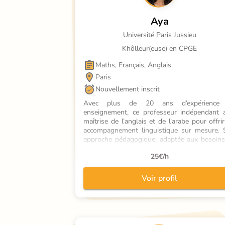
Aya
Université Paris Jussieu
Khôlleur(euse) en CPGE
Maths, Français, Anglais
Paris
Nouvellement inscrit
Avec plus de 20 ans d’expérience 
enseignement, ce professeur indépendant al
maîtrise de l’anglais et de l’arabe pour offrir
accompagnement linguistique sur mesure. 
approche pédagogique, adaptée aux besoins
chacun, garantit une progression rapide 
25
€/h
durable. Que ce soit pour des bases solides
un perfectionnement, ses méthodes éprouv
transforment l’apprentissage en une expérie
Voir profil
motivante et efficace. Parents et élèv
apprécient son professionnalisme et sa patie