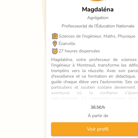
Magdaléna
Agrégation
Professeur(e) de l’Éducation Nationale
Sciences de l'ingénieur, Maths, Physique
Ézanville
27 heures dispensées
Magdaléna, votre professeur de sciences 
l'ingénieur à Montreuil, transforme les défis
tremplins vers la réussite. Avec son parco
d'excellence et sa formation en didactique, e
guide chaque élève vers l'autonomie. Ses co
particuliers et soutien scolaire deviennent 
aventures où la confiance s'épanou
naturellement. La mécanique n'aura plus 
secrets pour vous !
38.5
€/h
À partir de
Voir profil