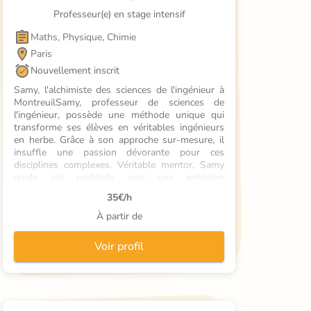
Professeur(e) en stage intensif
Maths, Physique, Chimie
Paris
Nouvellement inscrit
Samy, l'alchimiste des sciences de l'ingénieur à 
MontreuilSamy, professeur de sciences de 
l'ingénieur, possède une méthode unique qui 
transforme ses élèves en véritables ingénieurs 
en herbe. Grâce à son approche sur-mesure, il 
insuffle une passion dévorante pour ces 
disciplines complexes. Véritable mentor, Samy 
guide ses protégés avec une précision 
chirurgicale, déverrouillant les subtilités de 
35
€/h
chaque concept. Ses séances sont un voyage 
initiatique où la théorie s'incarne
À partir de
Voir profil