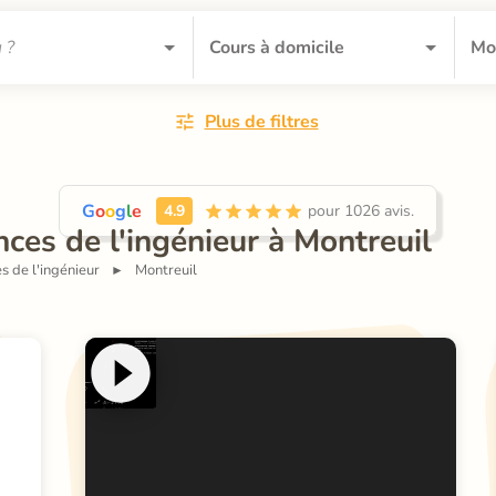
Plus de filtres
G
o
o
g
l
e
4.9
 pour 1026 avis.
nces de l'ingénieur à Montreuil
s de l'ingénieur
Montreuil
►