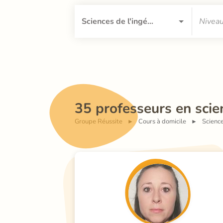
35 professeurs en scie
Groupe Réussite
Cours à domicile
Science
►
►