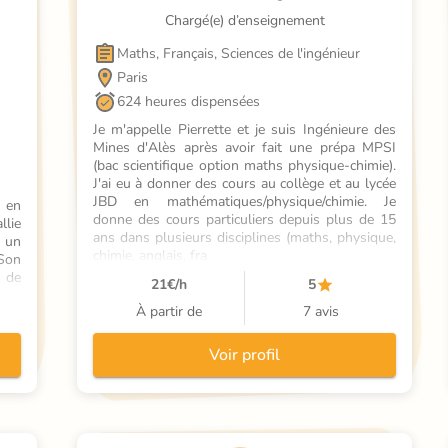
Chargé(e) d’enseignement
Maths, Français, Sciences de l'ingénieur
Paris
624 heures dispensées
Je m'appelle Pierrette et je suis Ingénieure des 
Mines d'Alès après avoir fait une prépa MPSI 
(bac scientifique option maths physique-chimie). 
J'ai eu à donner des cours au collège et au lycée 
JBD en mathématiques/physique/chimie. Je 
en 
donne des cours particuliers depuis plus de 15 
lie 
ans dans plusieurs disciplines (maths, physique, 
 un 
chimie, anglais, fra
Son 
 de 
21
€/h
5
et 
À partir de
7 avis
 ou 
ées 
nce 
Voir profil
es 
nce.