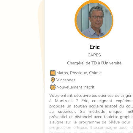
Eric
CAPES
Chargé(e) de TD à l’Université
Maths, Physique, Chimie
Vincennes
Nouvellement inscrit
Votre enfant découvre les sciences de l'ingéni
à Montreuil ? Eric, enseignant expérimen
propose un soutien scolaire adapté du coll
au supérieur. Sa méthode unique, mêla
présentiel et distanciel avec tablette graphiq
s'aligne sur le programme de l'élève pour 
progression efficace. Il accompagne aussi d
l'orientation et motive les adolescents, alli