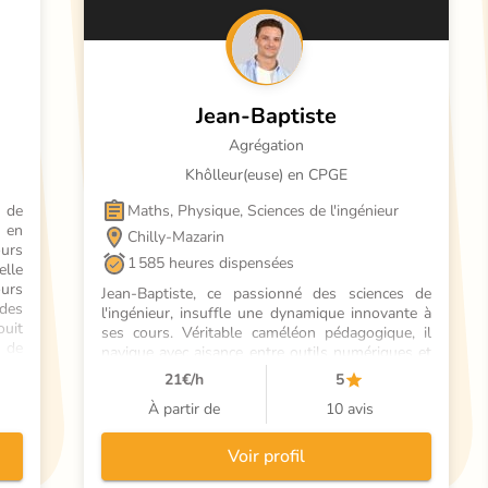
Jean-Baptiste
Agrégation
Khôlleur(euse) en CPGE
de 
Maths, Physique, Sciences de l'ingénieur
 en 
Chilly-Mazarin
urs 
1 585 heures dispensées
lle 
urs 
Jean-Baptiste, ce passionné des sciences de 
des 
l'ingénieur, insuffle une dynamique innovante à 
it 
ses cours. Véritable caméléon pédagogique, il 
de 
navigue avec aisance entre outils numériques et 
méthodes ludiques pour captiver ses élèves à 
21
€/h
5
Montreuil. Explorant avec eux les méandres de 
À partir de
10 avis
la technologie, ce professeur hors-pair les 
accompagne sur le chemin de la réussite, tel un 
guide inspirant dans un monde en constante 
Voir profil
évolution.