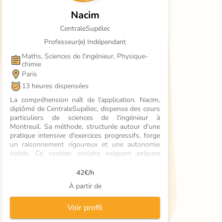
Nacim
CentraleSupélec
Professeur(e) Indépendant
Maths, Sciences de l'ingénieur, Physique-
chimie
Paris
13 heures dispensées
La compréhension naît de l'application. Nacim, 
diplômé de CentraleSupélec, dispense des cours 
particuliers de sciences de l'ingénieur à 
Montreuil. Sa méthode, structurée autour d'une 
pratique intensive d'exercices progressifs, forge 
un raisonnement rigoureux et une autonomie 
solide. Ce soutien scolaire exigeant prépare 
efficacement aux concours et consolide les 
bases.
42
€/h
À partir de
Voir profil